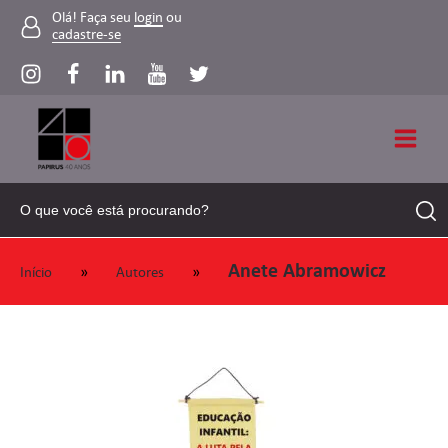
Olá! Faça seu
login
ou
cadastre-se
Anete Abramowicz
»
»
Início
Autores