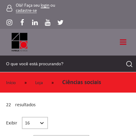
Olá! Faça seu
login
ou
cadastre-se
Ciências sociais
»
»
Início
Loja
22
resultados
Select number per page
Exibir