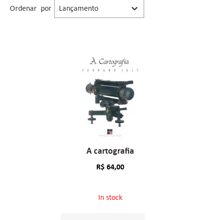
Organização facet resultado buscas
Sort content
Ordenar por
A cartografia
R$
64,00
In stock