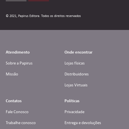
© 2021, Papirus Editora. Todos os direitos reservados
Atendimento
Onde encontrar
Sobre a Papirus
Lojas físicas
Missão
Distribuidores
Lojas Virtuais
Contatos
Políticas
Fale Conosco
Privacidade
Trabalhe conosco
Entrega e devoluções