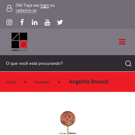
Olá! Faça seu
login
ou
cadastre-se
Angelita Broock
»
»
Início
Autores