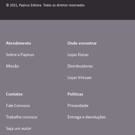
© 2021, Papirus Editora. Todos os direitos reservados
Atendimento
Onde encontrar
Sobre a Papirus
Lojas físicas
Missão
Distribuidores
Lojas Virtuais
Contatos
Políticas
Fale Conosco
Privacidade
Trabalhe conosco
Entrega e devoluções
Seja um autor