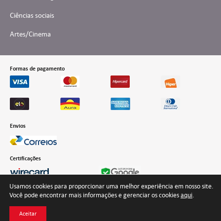
Ciências sociais
Artes/Cinema
Formas de pagamento
Envios
Certificações
Usamos cookies para proporcionar uma melhor experiência em nosso site.
Você pode encontrar mais informações e gerenciar os cookies
aqui
.
Desenvolvido por Interteia Comunicação
Aceitar