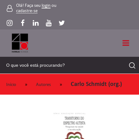
Olá! Faça seu
login
ou
cadastre-se
Carlo Schmidt (org.)
»
»
Início
Autores