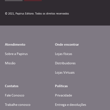
© 2021, Papirus Editora. Todos os direitos reservados
Atendimento
Onde encontrar
Sobre a Papirus
Lojas físicas
Missão
Distribuidores
Lojas Virtuais
Contatos
Políticas
Fale Conosco
Privacidade
Trabalhe conosco
Entrega e devoluções