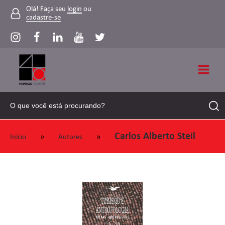
Olá! Faça seu
login
ou
cadastre-se
Carlos Alberto Steil
»
»
Início
Autores