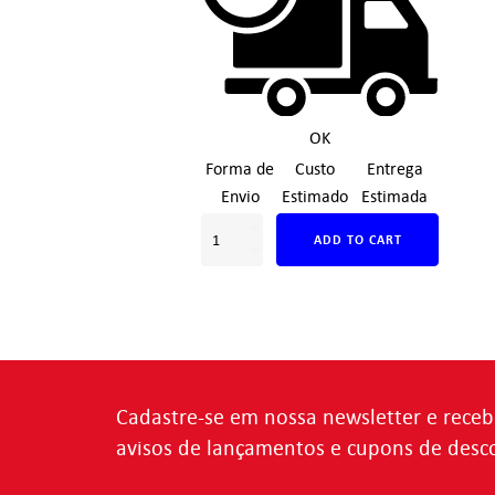
OK
Forma de
Custo
Entrega
Envio
Estimado
Estimada
ADD TO CART
Cadastre-se em nossa newsletter e receb
avisos de lançamentos e cupons de desc