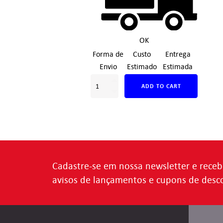
OK
Forma de
Custo
Entrega
Envio
Estimado
Estimada
ADD TO CART
Cadastre-se em nossa newsletter e receb
avisos de lançamentos e cupons de desc