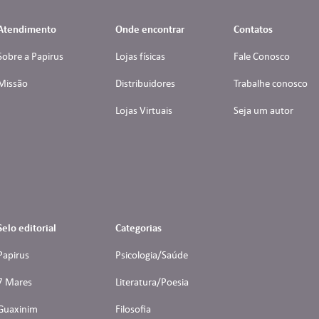
Atendimento
Onde encontrar
Contatos
Sobre a Papirus
Lojas físicas
Fale Conosco
Missão
Distribuidores
Trabalhe conosco
Lojas Virtuais
Seja um autor
Selo editorial
Categorias
Papirus
Psicologia/Saúde
7 Mares
Literatura/Poesia
Guaxinim
Filosofia