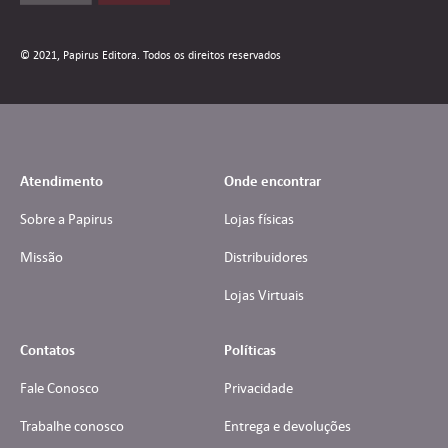
© 2021, Papirus Editora. Todos os direitos reservados
Atendimento
Onde encontrar
Sobre a Papirus
Lojas físicas
Missão
Distribuidores
Lojas Virtuais
Contatos
Políticas
Fale Conosco
Privacidade
Trabalhe conosco
Entrega e devoluções