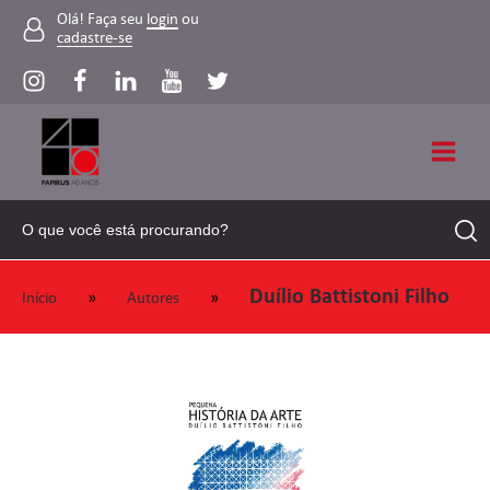
Olá! Faça seu
login
ou
cadastre-se
Duílio Battistoni Filho
»
»
Início
Autores