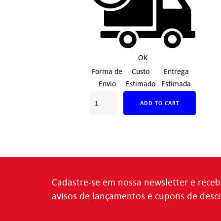
OK
Forma de
Custo
Entrega
Envio
Estimado
Estimada
ADD TO CART
Cadastre-se em nossa newsletter e receb
avisos de lançamentos e cupons de desc