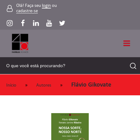
Olá! Faça seu
login
ou
cadastre-se
Flávio Gikovate
»
»
Início
Autores