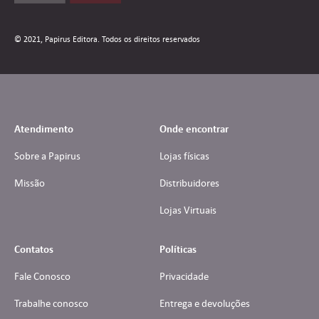
© 2021, Papirus Editora. Todos os direitos reservados
Atendimento
Onde encontrar
Sobre a Papirus
Lojas físicas
Missão
Distribuidores
Lojas Virtuais
Contatos
Políticas
Fale Conosco
Privacidade
Trabalhe conosco
Entrega e devoluções