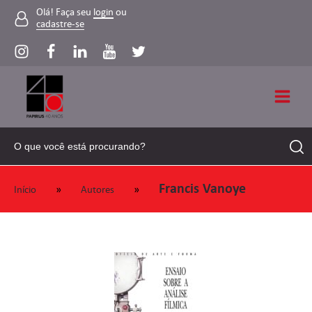
Olá! Faça seu
login
ou
cadastre-se
Francis Vanoye
»
»
Início
Autores