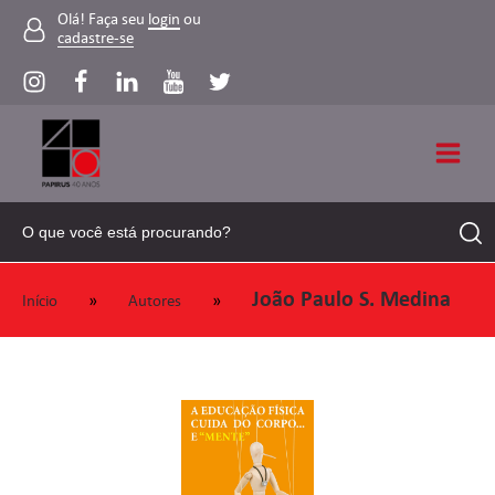
Olá! Faça seu
login
ou
cadastre-se
João Paulo S. Medina
»
»
Início
Autores