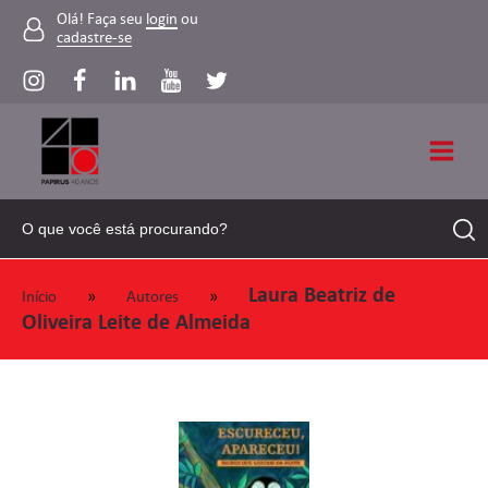
Olá! Faça seu
login
ou
cadastre-se
Laura Beatriz de
»
»
Início
Autores
Oliveira Leite de Almeida