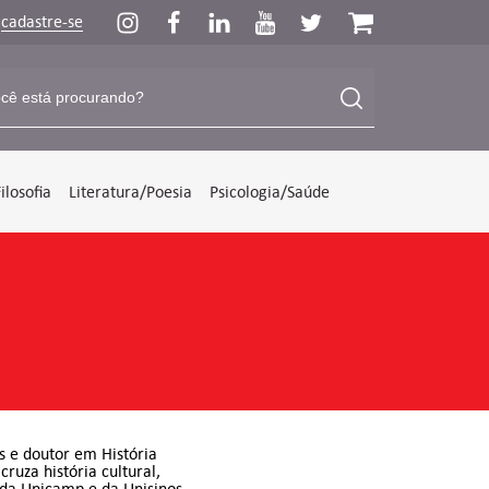
u
cadastre-se
Filosofia
Literatura/Poesia
Psicologia/Saúde
s e doutor em História
ruza história cultural,
 da Unicamp e da Unisinos,