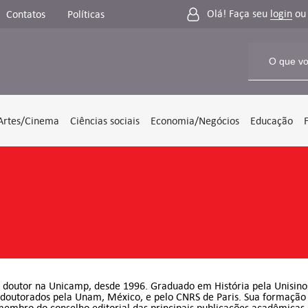
Olá! Faça seu
login
o
Contatos
Políticas
Artes/Cinema
Ciências sociais
Economia/Negócios
Educação
r doutor na Unicamp, desde 1996. Graduado em História pela Unisino
s-doutorados pela Unam, México, e pelo CNRS de Paris. Sua formação c
É membro do conselho editorial das principais publicações acadêmicas