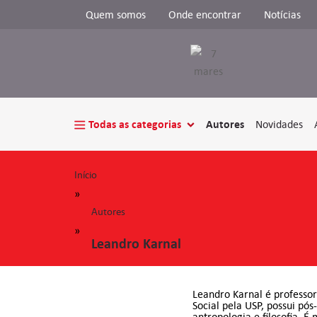
Quem somos
Onde encontrar
Notícias
Todas as categorias
Autores
Novidades
Início
»
Autores
»
Leandro Karnal
Leandro Karnal é professo
Social pela USP, possui pó
antropologia e filosofia. 