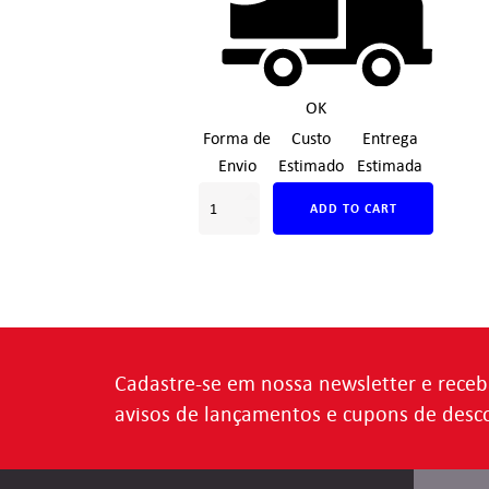
OK
Forma de
Custo
Entrega
Envio
Estimado
Estimada
ADD TO CART
Cadastre-se em nossa newsletter e receb
avisos de lançamentos e cupons de desc