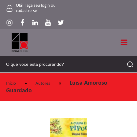
Olá! Faça seu
login
ou
cadastre-se
Luisa Amoroso
»
»
Início
Autores
Guardado