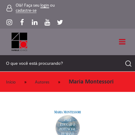
Olá! Faça seu
login
ou
cadastre-se
Maria Montessori
»
»
Início
Autores