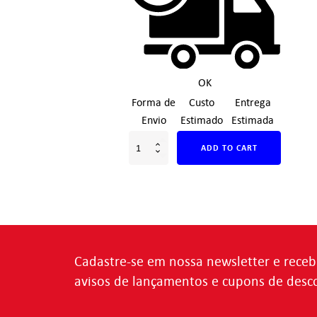
OK
Forma de
Custo
Entrega
Envio
Estimado
Estimada
ADD TO CART
Cadastre-se em nossa newsletter e receb
avisos de lançamentos e cupons de desc