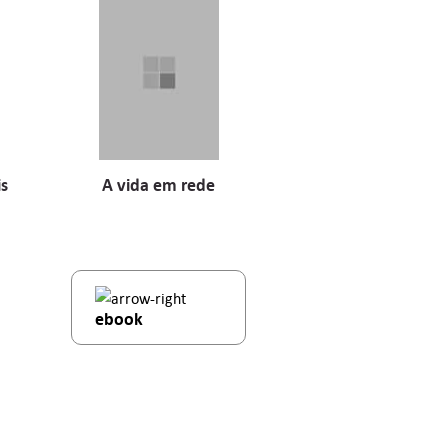
is
A vida em rede
ebook