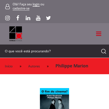
Olá! Faça seu
login
ou
cadastre-se
Philippe Marion
»
»
Início
Autores