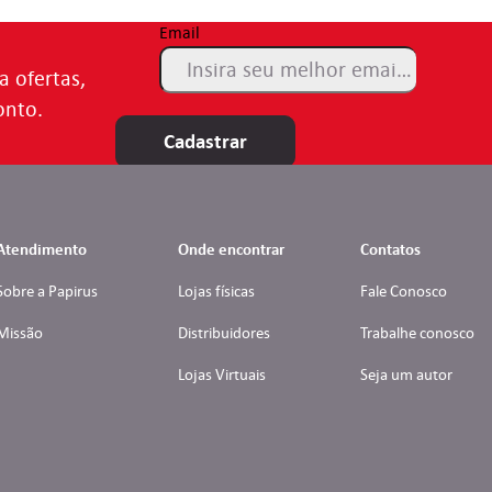
Email
a ofertas,
onto.
Cadastrar
Atendimento
Onde encontrar
Contatos
Sobre a Papirus
Lojas físicas
Fale Conosco
Missão
Distribuidores
Trabalhe conosco
Lojas Virtuais
Seja um autor