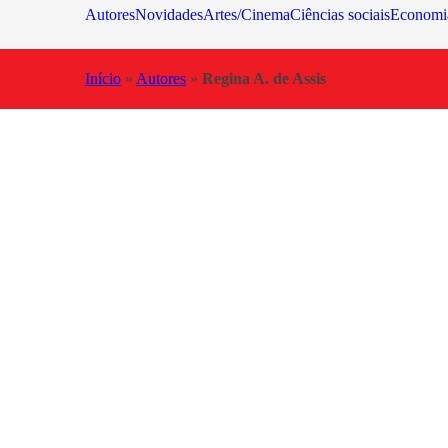
Autores
Novidades
Artes/Cinema
Ciências sociais
Economi
Início
»
Autores
»
Regina A. de Assis