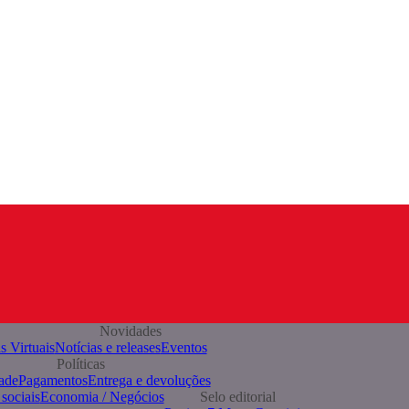
Novidades
s Virtuais
Notícias e releases
Eventos
Políticas
ade
Pagamentos
Entrega e devoluções
sociais
Economia / Negócios
Selo editorial