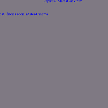
Papirus
7 Mares
Guaxinim
os
Ciências sociais
Artes/Cinema