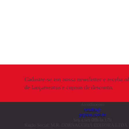
Cadastre-se em nossa newsletter e receba of
de lançamentos e cupons de desconto.
Atendimento
vendas@
papirus.com.br
Seg a sex 09h às 17h
Razão Social: M.R. CORNACCHIA EDITORA LTDA