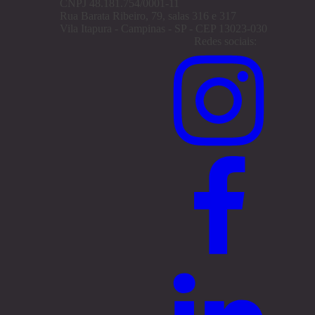
CNPJ 48.181.754/0001-11
Rua Barata Ribeiro, 79, salas 316 e 317
Vila Itapura - Campinas - SP - CEP 13023-030
Redes sociais: