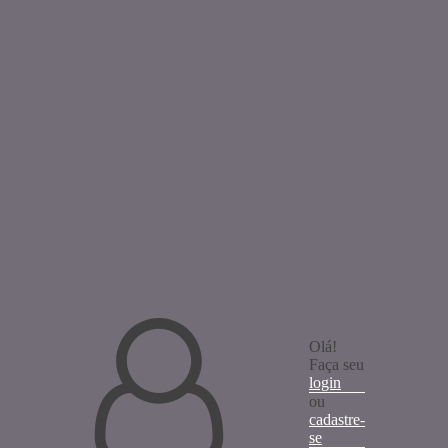
Olá!
Faça seu
login
ou
cadastre-
se