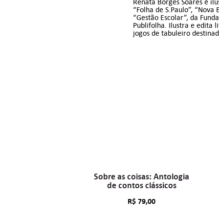
Renata Borges Soares é ilu
“Folha de S.Paulo”, “Nova E
“Gestão Escolar”, da Fundaç
Publifolha. Ilustra e edita
jogos de tabuleiro destina
Sobre as coisas: Antologia
de contos clássicos
R$
79,00