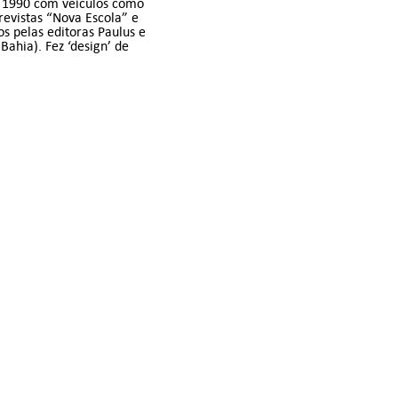
os 1990 com veículos como
 revistas “Nova Escola” e
os pelas editoras Paulus e
Bahia). Fez ‘design’ de