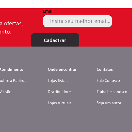
Email
a ofertas,
onto.
Cadastrar
Atendimento
Onde encontrar
Contatos
Sobre a Papirus
Lojas físicas
Fale Conosco
Missão
Distribuidores
Trabalhe conosco
Lojas Virtuais
Seja um autor