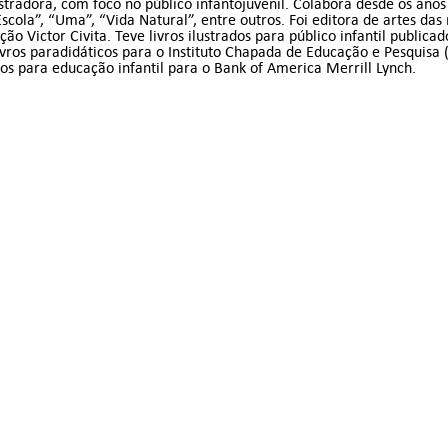
stradora, com foco no público infantojuvenil. Colabora desde os an
scola”, “Uma”, “Vida Natural”, entre outros. Foi editora de artes das
ão Victor Civita. Teve livros ilustrados para público infantil publicad
 livros paradidáticos para o Instituto Chapada de Educação e Pesquisa (
dos para educação infantil para o Bank of America Merrill Lynch.