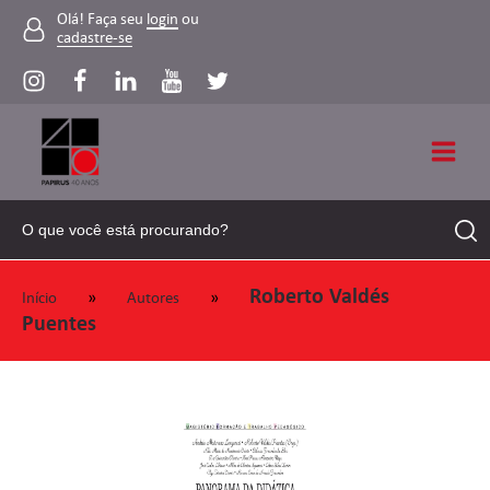
Olá! Faça seu
login
ou
cadastre-se
Roberto Valdés
»
»
Início
Autores
Puentes