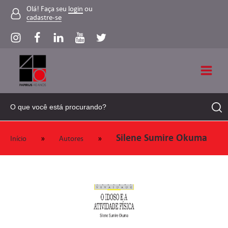
Olá! Faça seu
login
ou
cadastre-se
Silene Sumire Okuma
»
»
Início
Autores