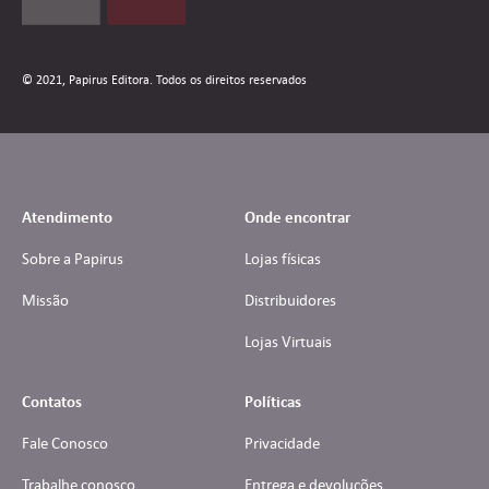
© 2021, Papirus Editora. Todos os direitos reservados
Atendimento
Onde encontrar
Sobre a Papirus
Lojas físicas
Missão
Distribuidores
Lojas Virtuais
Contatos
Políticas
Fale Conosco
Privacidade
Trabalhe conosco
Entrega e devoluções