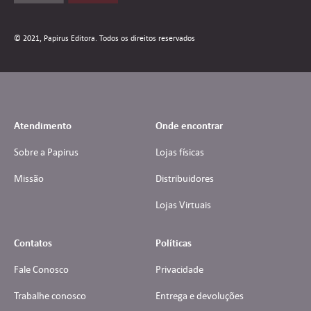
© 2021, Papirus Editora. Todos os direitos reservados
Atendimento
Onde encontrar
Sobre a Papirus
Lojas físicas
Missão
Distribuidores
Lojas Virtuais
Contatos
Políticas
Fale Conosco
Privacidade
Trabalhe conosco
Entrega e devoluções