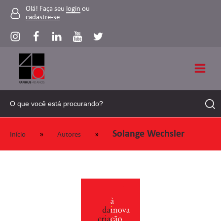
Olá! Faça seu
login
ou
cadastre-se
Solange Wechsler
»
»
Início
Autores