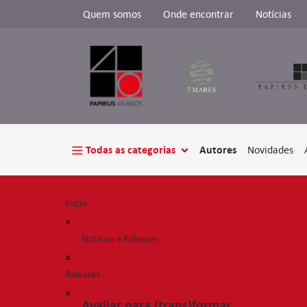
Quem somos
Onde encontrar
Notícias
Todas as categorias
Autores
Novidades
Início
»
Notícias e Releases
»
Releases
»
Avaliar para (trans)formar