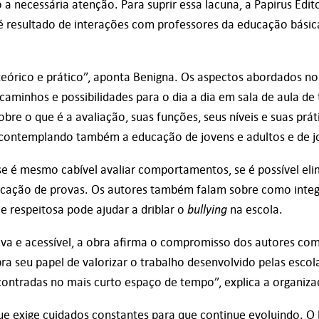
 necessária atenção. Para suprir essa lacuna, a Papirus Edit
é resultado de interações com professores da educação básica
teórico e prático”, aponta Benigna. Os aspectos abordados no 
caminhos e possibilidades para o dia a dia em sala de aula de 
obre o que é a avaliação, suas funções, seus níveis e suas pr
, contemplando também a educação de jovens e adultos e de jo
 se é mesmo cabível avaliar comportamentos, se é possível el
icação de provas. Os autores também falam sobre como integr
bullying
e respeitosa pode ajudar a driblar o
na escola.
va e acessível, a obra afirma o compromisso dos autores co
a seu papel de valorizar o trabalho desenvolvido pelas escola
contradas no mais curto espaço de tempo”, explica a organiza
e exige cuidados constantes para que continue evoluindo. O l