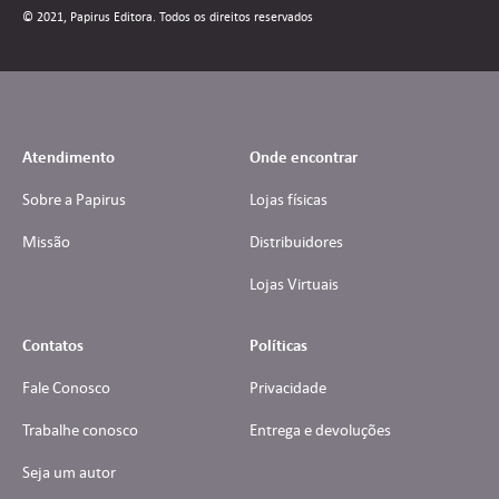
© 2021, Papirus Editora. Todos os direitos reservados
Atendimento
Onde encontrar
Sobre a Papirus
Lojas físicas
Missão
Distribuidores
Lojas Virtuais
Contatos
Políticas
Fale Conosco
Privacidade
Trabalhe conosco
Entrega e devoluções
Seja um autor