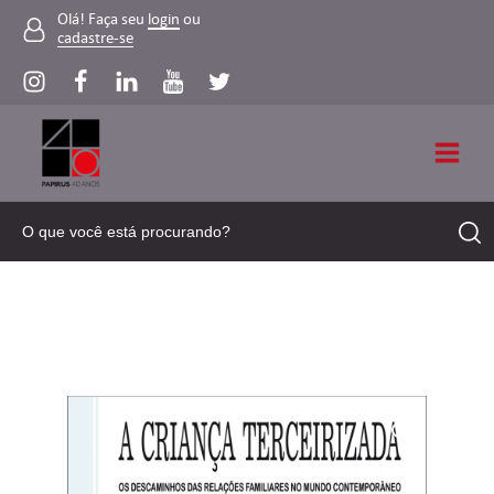
Olá! Faça seu
login
ou
cadastre-se