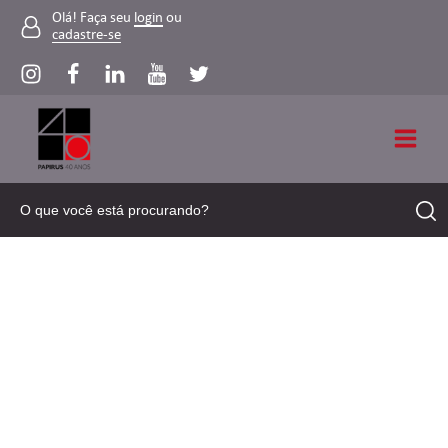
Olá! Faça seu
login
ou
cadastre-se