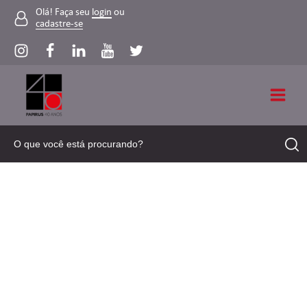
Olá! Faça seu
login
ou
cadastre-se