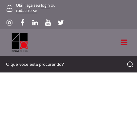
Olá! Faça seu
login
ou
cadastre-se