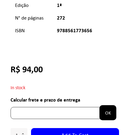
1ª
Edição
272
N° de páginas
9788561773656
ISBN
R$
94,00
In stock
Calcular frete e prazo de entrega
OK
Add To Cart