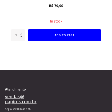
R$
79,90
In stock
ADD TO CART
Atendimento
vendas@
papirus.com.br
Seg a sex 09h às 17h