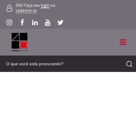
Olá! Faça seu
login
ou
cadastre-se