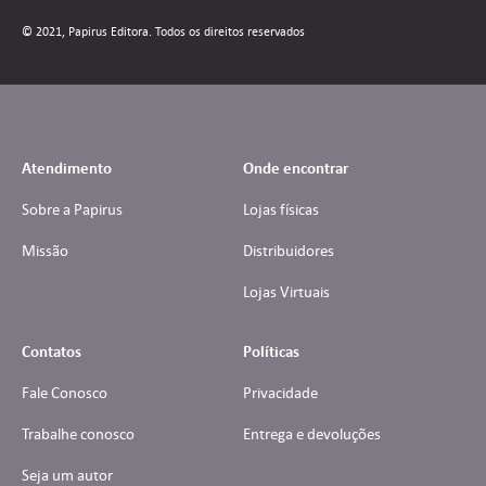
© 2021, Papirus Editora. Todos os direitos reservados
Atendimento
Onde encontrar
Sobre a Papirus
Lojas físicas
Missão
Distribuidores
Lojas Virtuais
Contatos
Políticas
Fale Conosco
Privacidade
Trabalhe conosco
Entrega e devoluções
Seja um autor