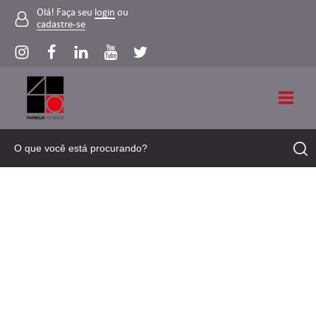
Olá! Faça seu
login
ou
cadastre-se