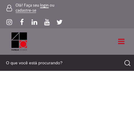
Olá! Faça seu
login
ou
cadastre-se