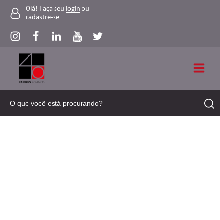
Olá! Faça seu
login
ou
cadastre-se