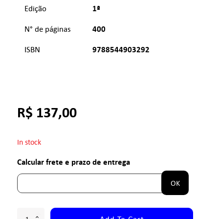
1ª
Edição
400
N° de páginas
9788544903292
ISBN
R$
137,00
In stock
Calcular frete e prazo de entrega
OK
Add To Cart