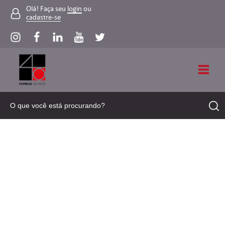
Olá! Faça seu
login
ou
cadastre-se