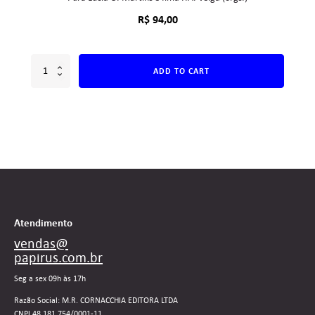
R$
94,00
ADD TO CART
Atendimento
vendas@
papirus.com.br
Seg a sex 09h às 17h
Razão Social: M.R. CORNACCHIA EDITORA LTDA
CNPJ 48.181.754/0001-11