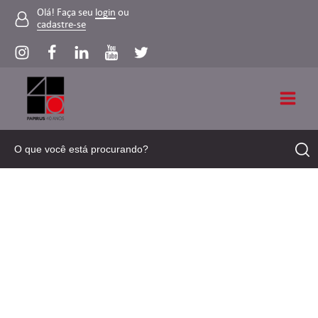
Olá! Faça seu
login
ou
cadastre-se