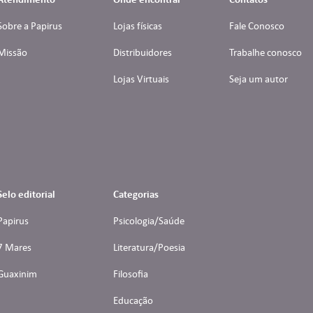
Sobre a Papirus
Lojas físicas
Fale Conosco
Missão
Distribuidores
Trabalhe conosco
Lojas Virtuais
Seja um autor
Selo editorial
Categorias
Papirus
Psicologia/Saúde
7 Mares
Literatura/Poesia
Guaxinim
Filosofia
Educação