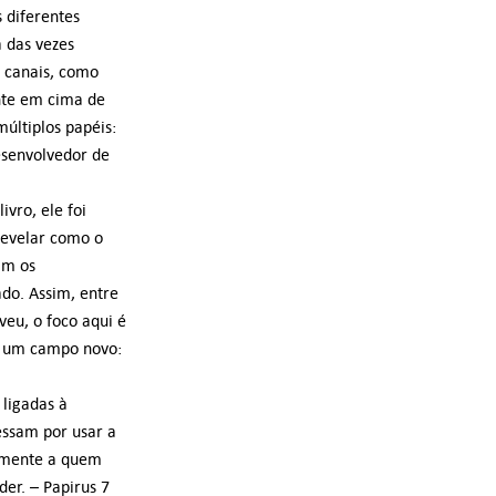
 diferentes
a das vezes
s canais, como
ente em cima de
últiplos papéis:
esenvolvedor de
ivro, ele foi
revelar como o
am os
do. Assim, entre
veu, o foco aqui é
e um campo novo:
 ligadas à
ssam por usar a
almente a quem
der. – Papirus 7