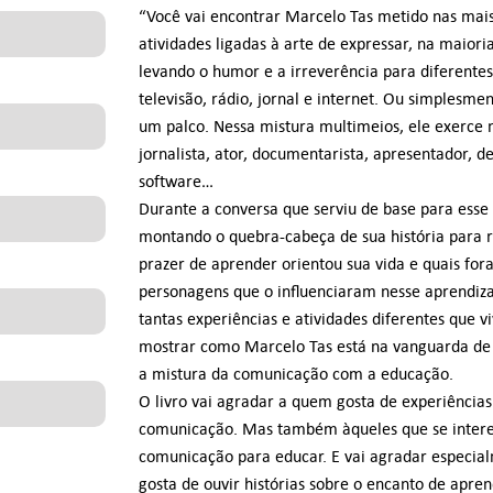
“Você vai encontrar Marcelo Tas metido nas mais
atividades ligadas à arte de expressar, na maiori
levando o humor e a irreverência para diferente
televisão, rádio, jornal e internet. Ou simplesm
um palco. Nessa mistura multimeios, ele exerce m
jornalista, ator, documentarista, apresentador, d
software…
Durante a conversa que serviu de base para esse l
montando o quebra-cabeça de sua história para 
prazer de aprender orientou sua vida e quais for
personagens que o influenciaram nesse aprendiza
tantas experiências e atividades diferentes que vi
mostrar como Marcelo Tas está na vanguarda d
a mistura da comunicação com a educação.
O livro vai agradar a quem gosta de experiências
comunicação. Mas também àqueles que se intere
comunicação para educar. E vai agradar especi
gosta de ouvir histórias sobre o encanto de apren