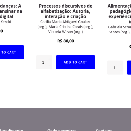
danças: A
Processos discursivos de
Alimentaç
ensinar na
alfabetização: Autoria,
pedagógic
digital
interação e criação
experiênc
i
 Kenski
Cecilia Maria Aldigueri Goulart
(org.)
Maria Cristina Corais (org.)
Gabriela Scra
90
Victoria Wilson (org.)
Santos (org.)
R$
86,00
R
 TO CART
ADD TO CART
Atendimento
Onde encontrar
Contatos