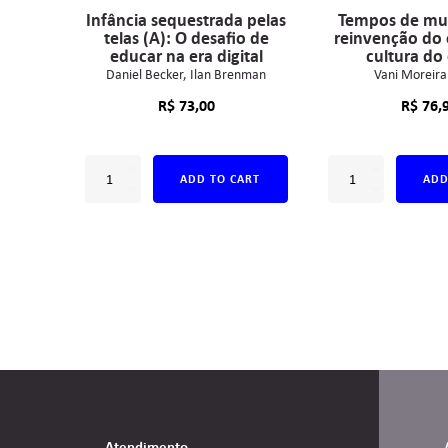
Infância sequestrada pelas
Tempos de mu
telas (A): O desafio de
reinvenção do 
educar na era digital
cultura do 
Daniel Becker
Ilan Brenman
Vani Moreira
R$
73,00
R$
76,
ADD TO CART
ADD
Atendimento