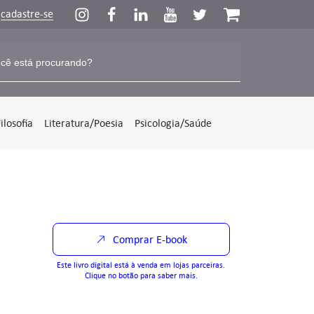
u
cadastre-se
Filosofia
Literatura/Poesia
Psicologia/Saúde
Comprar E-book
Este livro digital está à venda em lojas parceiras.
Clique no botão para saber mais.