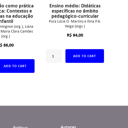
ão como prática
Ensino médio: Didáticas
a: Contextos e
específicas no âmbito
ias na educação
pedagógico-curricular
nfantil
Pura Lúcia O. Martins e Ilma P.A.
Veiga (orgs.)
mingnon (org.)
Liana
Maria Clara Camões
R$
94,00
(org.)
$
86,00
ADD TO CART
ADD TO CART
Autores
Políticas