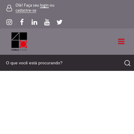
Olá! Faça seu
login
ou
cadastre-se