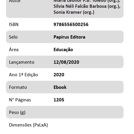
Maria Leonor P.B. Toledo (org.)
Autor
Silvia Néli Falcão Barbosa (org.)
Sonia Kramer (org.)
9786556500256
ISBN
Papirus Editora
Selo
Educação
Área
12/08/2020
Lançamento
2020
Ano 1ª Edição
Ebook
Formato
1205
N° Páginas
Peso (g)
Dimensões (PxLxA)