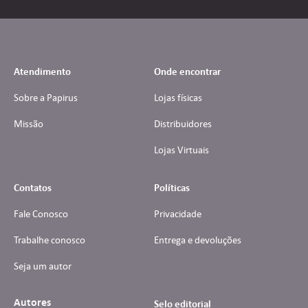
Atendimento
Onde encontrar
Sobre a Papirus
Lojas físicas
Missão
Distribuidores
Lojas Virtuais
Contatos
Políticas
Fale Conosco
Privacidade
Trabalhe conosco
Entrega e devoluções
Seja um autor
Autores
Selo editorial