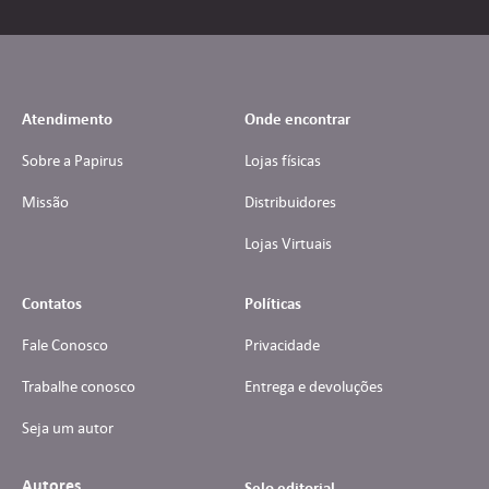
Atendimento
Onde encontrar
Sobre a Papirus
Lojas físicas
Missão
Distribuidores
Lojas Virtuais
Contatos
Políticas
Fale Conosco
Privacidade
Trabalhe conosco
Entrega e devoluções
Seja um autor
Autores
Selo editorial