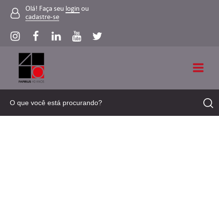
Olá! Faça seu
login
ou
cadastre-se