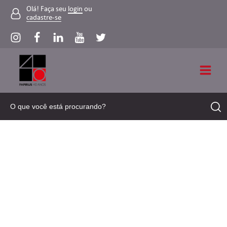
Olá! Faça seu
login
ou
cadastre-se