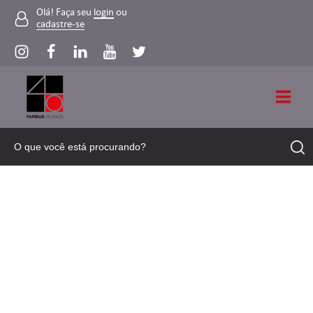
Olá! Faça seu
login
ou
cadastre-se