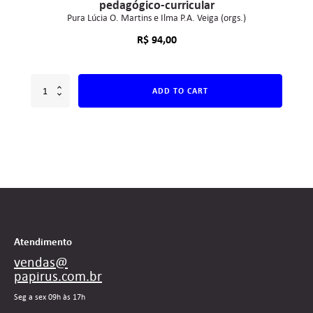
pedagógico-curricular
Pura Lúcia O. Martins e Ilma P.A. Veiga (orgs.)
R$
94,00
ADD TO CART
Atendimento
vendas@
papirus.com.br
Seg a sex 09h às 17h