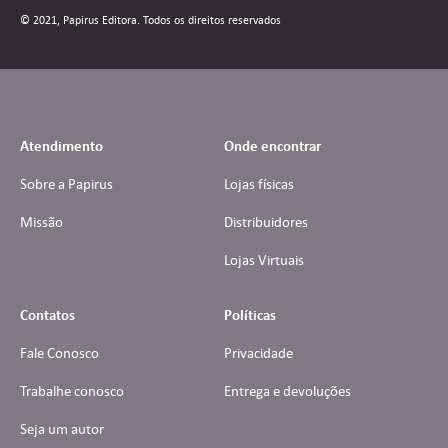
© 2021, Papirus Editora. Todos os direitos reservados
Atendimento
Onde encontrar
Sobre a Papirus
Lojas físicas
Missão
Distribuidores
Lojas Virtuais
Contatos
Políticas
Fale Conosco
Privacidade
Trabalhe conosco
Entrega e devoluções
Seja um autor