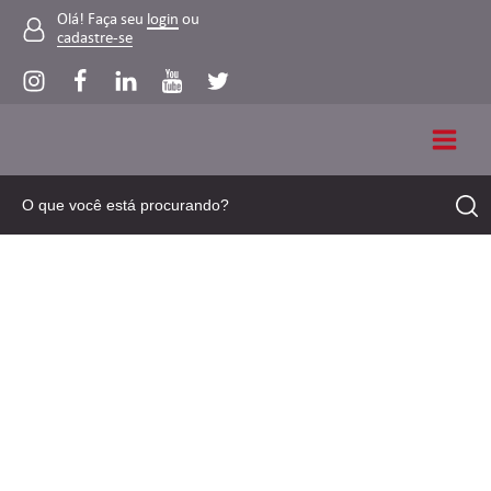
Olá! Faça seu
login
ou
cadastre-se