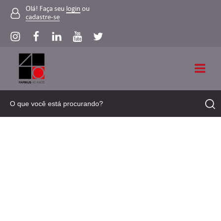
Olá! Faça seu
login
ou
cadastre-se