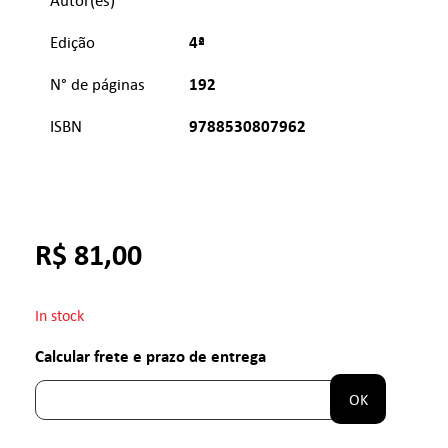
4ª
Edição
192
N° de páginas
9788530807962
ISBN
R$
81,00
In stock
Calcular frete e prazo de entrega
OK