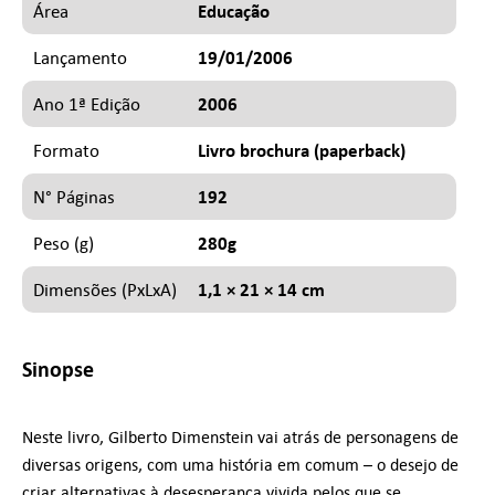
Educação
Área
19/01/2006
Lançamento
2006
Ano 1ª Edição
Livro brochura (paperback)
Formato
192
N° Páginas
280g
Peso (g)
1,1 × 21 × 14 cm
Dimensões (PxLxA)
Sinopse
Neste livro, Gilberto Dimenstein vai atrás de personagens de
diversas origens, com uma história em comum – o desejo de
criar alternativas à desesperança vivida pelos que se