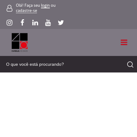
Olá! Faça seu
login
ou
cadastre-se