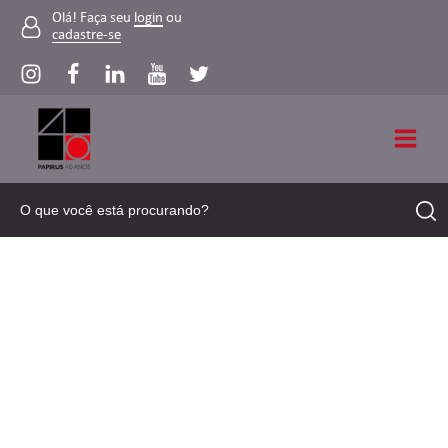
Olá! Faça seu
login
ou
cadastre-se