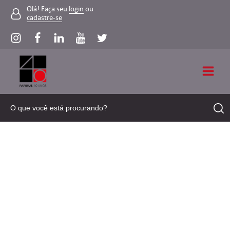
Olá! Faça seu
login
ou
cadastre-se