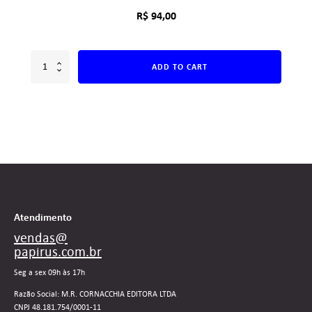
R$
94,00
ADD TO CART
Atendimento
vendas@
papirus.com.br
Seg a sex 09h às 17h
Razão Social: M.R. CORNACCHIA EDITORA LTDA
CNPJ 48.181.754/0001-11