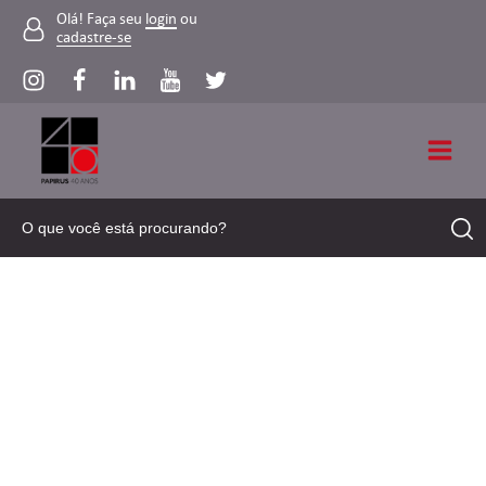
Olá! Faça seu
login
ou
cadastre-se