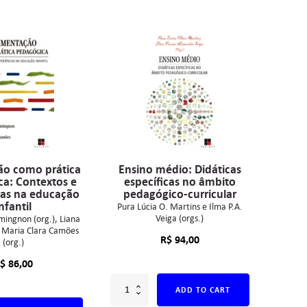
ão como prática
Ensino médio: Didáticas
a: Contextos e
específicas no âmbito
ias na educação
pedagógico-curricular
nfantil
Pura Lúcia O. Martins e Ilma P.A.
Veiga (orgs.)
mingnon (org.)
Liana
Maria Clara Camões
R$
94,00
(org.)
$
86,00
ADD TO CART