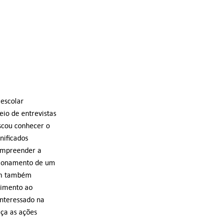
 escolar
eio de entrevistas
scou conhecer o
nificados
compreender a
ncionamento de um
ram também
dimento ao
 interessado na
ça as ações