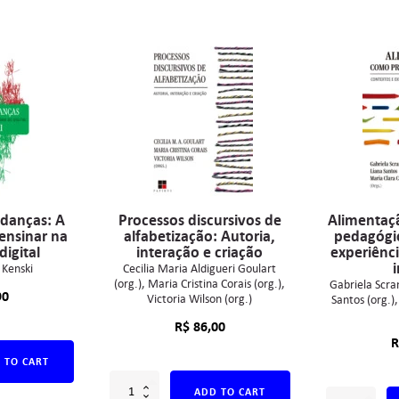
danças: A
Processos discursivos de
Alimentaç
ensinar na
alfabetização: Autoria,
pedagógic
digital
interação e criação
experiênc
i
 Kenski
Cecilia Maria Aldigueri Goulart
(org.)
Maria Cristina Corais (org.)
Gabriela Scra
90
Victoria Wilson (org.)
Santos (org.)
R$
86,00
R
 TO CART
ADD TO CART