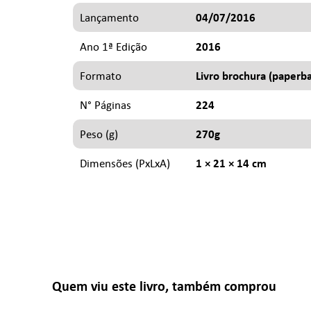
04/07/2016
Lançamento
2016
Ano 1ª Edição
Livro brochura (paperb
Formato
224
N° Páginas
270g
Peso (g)
1 × 21 × 14 cm
Dimensões (PxLxA)
Quem viu este livro, também comprou