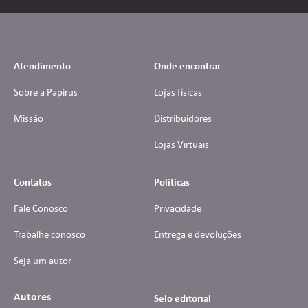
Atendimento
Onde encontrar
Sobre a Papirus
Lojas físicas
Missão
Distribuidores
Lojas Virtuais
Contatos
Políticas
Fale Conosco
Privacidade
Trabalhe conosco
Entrega e devoluções
Seja um autor
Autores
Selo editorial