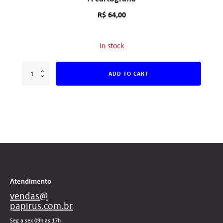
R$
64,00
In stock
ADD TO CART
Atendimento
vendas@
papirus.com.br
Seg a sex 09h às 17h