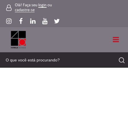
Olá! Faça seu
login
ou
cadastre-se