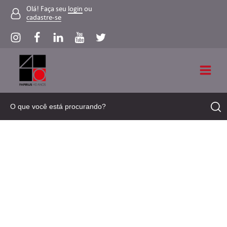
Olá! Faça seu
login
ou
cadastre-se